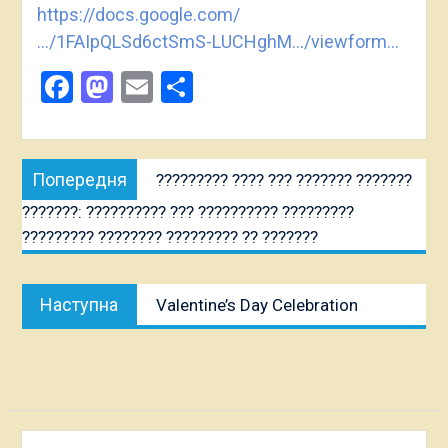
https://docs.google.com/
…/1FAIpQLSd6ctSmS-LUCHghM…/viewform…
Facebook
Mastodon
Email
Share
Post
Попередня
Попередня
????????? ???? ??? ??????? ???????
navigation
публікація:
???????: ?????????? ??? ?????????? ?????????
????????? ???????? ????????? ?? ???????
Наступна
Наступна
Valentine’s Day Celebration
публікація: