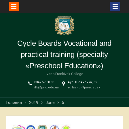
Перейти
до
вмісту
Cycle Boards Vocational and
practical training (specialty
«Preschool Education»)
Ivano-Frankivsk College
0342 57 00 08
вул. Шевченка, 82
ifk@pnu.edu.ua
м. Івано-Франківськ
Головна
2019
June
5