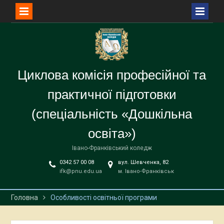
Перейти
до
вмісту
Циклова комісія професійної та
практичної підготовки
(спеціальність «Дошкільна
освіта»)
Івано-Франківський коледж
0342 57 00 08
вул. Шевченка, 82
ifk@pnu.edu.ua
м. Івано-Франківськ
Головна
Особливості освітньої програми