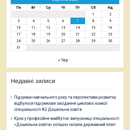
Пн
Вт
Ср
Чт
Пт
Сб
Нд
1
2
3
4
5
6
7
8
9
10
11
12
13
14
15
16
17
18
19
20
21
22
23
24
25
26
27
28
29
30
31
« Чер
Недавні записи
Підсумки навчального року та перспективи розвитку:
відбулося підсумкове засідання циклової комісії
спеціальності А2 Дошкільна освіта
Крок у професійне майбутнє: випускниці спеціальності
«Дошкільна освіта» успішно склали державний іспит