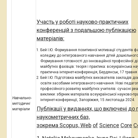
Участь у роботі науково-практичних
конференцій з подальшою публікацією
матеріалів:
Бей І.Ю. Формування позитивної мотивації студентів ф
коледжу до інтегрованого навчання дітей дошкільного 
Формування готовності до інноваційної професійної ді
майбутніх фахівців: теорія і практика: всеукраїнська на
практична інтернет-конференція, Бердянськ, 17 травня 
Бей І.Ю. Підготовка майбутніх вихователів закладів до
освіти засобами інтегрованого навчання. Нові педагог
професійного розвитку майбутніх учителів: сучасні реал
виклики: збірник матеріалів всеукраїнської науково-пр
Навчально-
інтернет-конференції, Запоріжжя, 15 листопада 2024.
методичні
Публікації у виданнях, що включені до 
матеріали
наукометричних баз,
зокрема Scopus, Web
of
Science
Core
Co