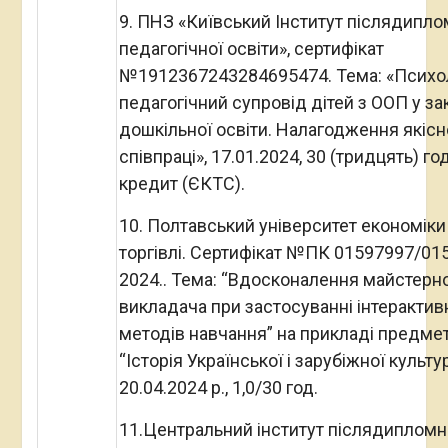
9. ПНЗ «Київський Інститут післядипло
педагогічної освіти», сертифікат
№1912367243284695474. Тема: «Психо
педагогічний супровід дітей з ООП у за
дошкільної освіти. Налагодження якісн
співпраці», 17.01.2024, 30 (тридцять) го
кредит (ЄКТС).
10. Полтавський університет економіки 
торгівлі. Сертифікат №ПК 01597997/01
2024.. Тема: “Вдосконалення майстерно
викладача при застосуванні інтерактив
методів навчання” на прикладі предме
“Історія Української і зарубіжної культур
20.04.2024 р., 1,0/30 год.
11.Центральний інститут післядипломн