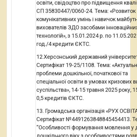
освіти, свідоцтво про підвищення квалі
СП 35830447/0060-24. Тема: «Розвиток
комунікативних умінь і навичок майбутн
вихователів ЗДО засобами інноваційни
технологій», з 15.01.2024 р. по 11.05.2025
год./4 кредити ЄКТС.
12.Херсонський державний університет
Сертифікат 19-25/1108. Тема: «Актуальн
проблеми дошкільної, початкової та
спеціальної освіти в умовах кризових в
суспільства», 14-15 травня 2025 року, 1
0,5 кредитів ЄКТС.
13. Громадська організація «РУХ ОСВІТА
Сертифікат №4491263848845454413. Т
“Особливості формування мовлення у 
дошкільного віку з особливостями розв