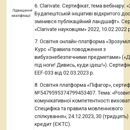
6. Clarivate. Сертифікат, тема вебінару: «
Підвищення
Будапештській ініціативі відкритого дос
кваліфікації
змінився публікаційний ландшафт». Сер
«Clarivate науковцям» 2022, 10.02.2022 р
7. Освітня онлайн-платформа «Зрозуміл
Курс «Правила поводження з
вибухонебезпечними предметами» («
під ноги! Дивись, куди ідеш!»). Сертифі
EEF-033 від 02.03.2023 р.
8. Освітня платформа «Піфагор», сертиф
№5479595374799453407. Тема: «Розви
комунікативної компетентності виховат
Специфіка та правила мовленнєвого
спілкування», 24.12.2023, 30 (тридцять)
кредит (ЄКТС).