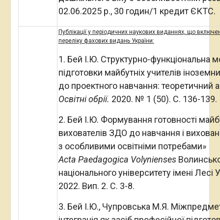
02.06.2025 р., 30 годин/1 кредит ЄКТС.
Публікації у періодичних наукових виданнях, що включен
переліку фахових видань України:
1. Бей І.Ю. Структурно-функціональна 
підготовки майбутніх учителів іноземн
до проектного навчання: теоретичний а
Освітні обрії.
2020. № 1 (50). С. 136-139.
2. Бей І.Ю. Формування готовності майб
вихователів ЗДО до навчання і вихован
з особливими освітніми потребами»
Acta
Paedagogiсa
Volynienses
Волинськ
національного університету імені Лесі У
2022. Вип. 2. С. 3-8.
3. Бей І.Ю., Чупровська М.Я. Міжпредме
інтеграція як засіб професійної підгото