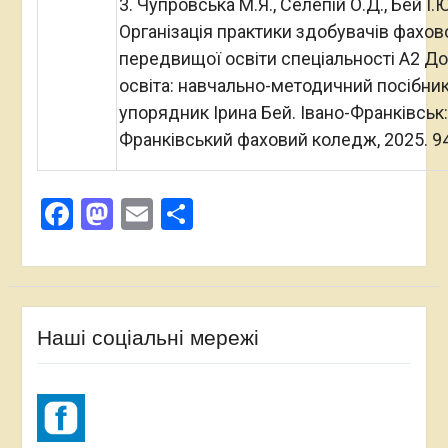
3. Чупровська М.Я., Селепій О.Д., Бей І.Ю
Організація практики здобувачів фахов
передвищої освіти спеціальності А2 Д
освіта: навчально-методичний посібник
упорядник Ірина Бей. Івано-Франківськ:
Франківський фаховий коледж, 2025. 94
Facebook
Mastodon
Email
Поділитися
Наші соціальні мережі