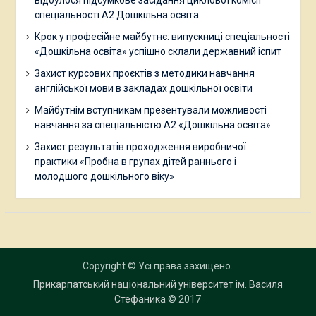
відбулося підсумкове засідання циклової комісії
спеціальності А2 Дошкільна освіта
Крок у професійне майбутнє: випускниці спеціальності
«Дошкільна освіта» успішно склали державний іспит
Захист курсових проєктів з методики навчання
англійської мови в закладах дошкільної освіти
Майбутнім вступникам презентували можливості
навчання за спеціальністю А2 «Дошкільна освіта»
Захист результатів проходження виробничої
практики «Пробна в групах дітей раннього і
молодшого дошкільного віку»
Copyright © Усі права захищено.
Прикарпатський національний університет ім. Василя
Стефаника
© 2017