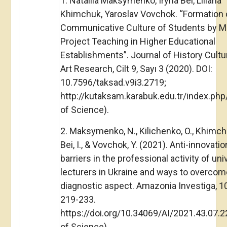
1. Nataliia Maksymenko, Iryna Bei, Liliana
Khimchuk, Yaroslav Vovchok. “Formation 
Communicative Culture of Students by M
Project Teaching in Higher Educational
Establishments”. Journal of History Cultu
Art Research, Cilt 9, Sayı 3 (2020). DOI:
10.7596/taksad.v9i3.2719;
http://kutaksam.karabuk.edu.tr/index.php
of Science).
2. Maksymenko, N., Kilichenko, O., Khimchu
Bei, I., & Vovchok, Y. (2021). Anti-innovatio
barriers in the professional activity of uni
lecturers in Ukraine and ways to overco
diagnostic aspect. Amazonia Investiga, 10
219-233.
https://doi.org/10.34069/AI/2021.43.07.
of Science).