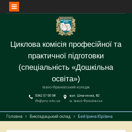
Перейти
до
вмісту
Циклова комісія професійної та
практичної підготовки
(спеціальність «Дошкільна
освіта»)
Івано-Франківський коледж
0342 57 00 08
вул. Шевченка, 82
ifk@pnu.edu.ua
м. Івано-Франківськ
Головна
Викладацький склад
Бей Ірина Юріївна